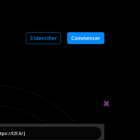
S'identifier
Commencer
ps://l2l.li/
name
|