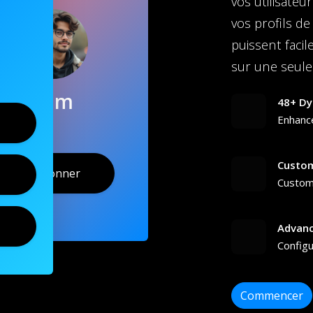
vos utilisateu
vos profils de
puissent faci
sur une seule
Sam
48+ Dy
Enhanc
Custom
S'abonner
Customi
Advanc
Configu
Commencer