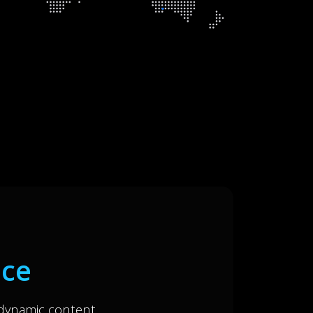
nce
 dynamic content