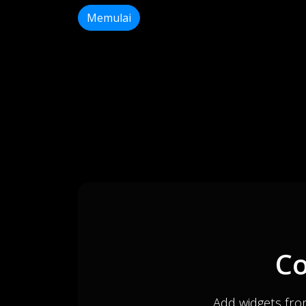
Memulai
Co
Add widgets fro