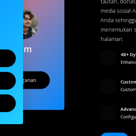
tautan, donas
media sosial A
Anda sehingg
menemukan se
halaman.
Sam
48+ Dy
Enhanc
Langganan
Custom
Customi
Advanc
Configu