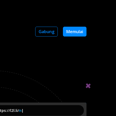
Gabung
Memulai
ps://l2l.li/
name
|