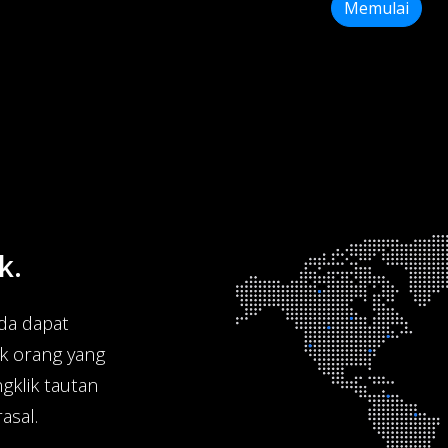
Memulai
k.
da dapat
k orang yang
gklik tautan
asal.