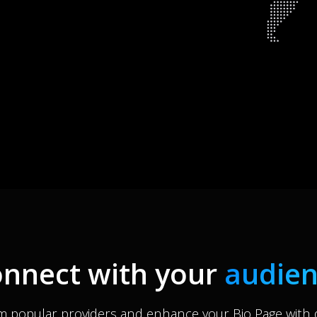
nnect with your
audie
m popular providers and enhance your Bio Page with