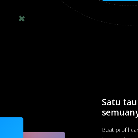
Satu ta
semuany
Buat profil c