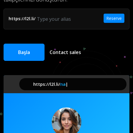
Reserve
https://l2l.li/
Başla
Contact sales
https://l2l.li/
name
|