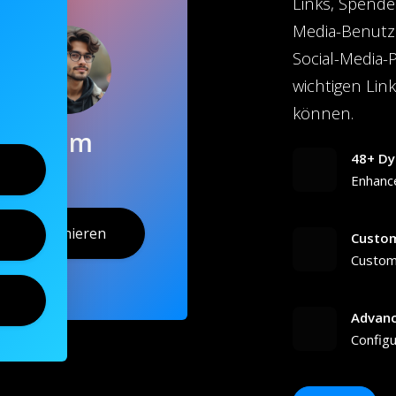
Links, Spende
Media-Benutzer
Social-Media-P
wichtigen Link
können.
Sam
48+ Dy
Enhanc
Abonnieren
Custom
Customi
Advanc
Configu