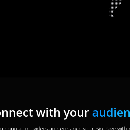
nnect with your
audie
m popular providers and enhance your Bio Page with