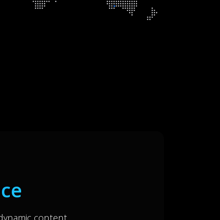
nce
 dynamic content