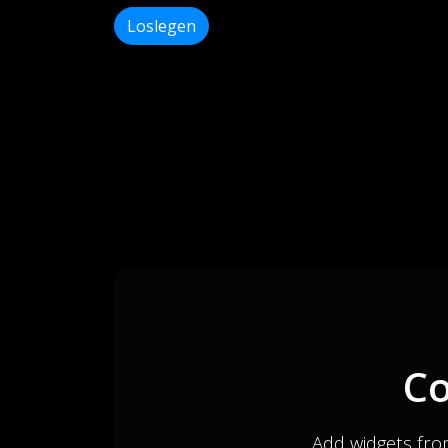
Loslegen
Co
Add widgets fro