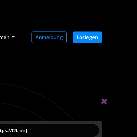
rcen
Anmeldung
Loslegen
ps://l2l.li/
name
|