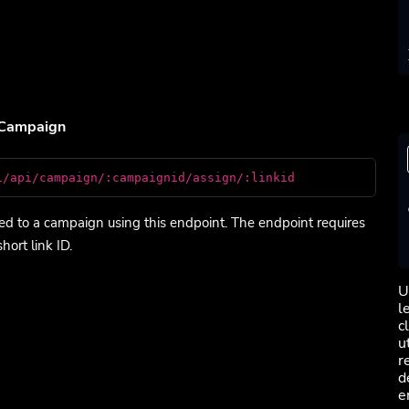
a Campaign
i/api/campaign/:campaignid/assign/:linkid
ned to a campaign using this endpoint. The endpoint requires
ort link ID.
U
l
c
u
r
d
e