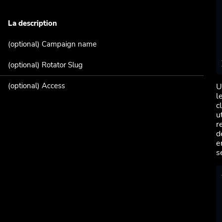
La description
(optional) Campaign name
(optional) Rotator Slug
(optional) Access
U
l
c
u
r
d
e
s