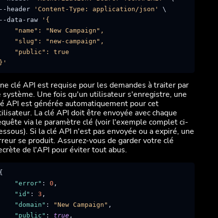
--header 
'Content-Type: application/json'
 \

--data-raw 
'{

    "name": "New Campaign",

    "slug": "new-campaign",

    "public": true

}'
ne clé API est requise pour les demandes à traiter par
e système. Une fois qu'un utilisateur s'enregistre, une
lé API est générée automatiquement pour cet
tilisateur. La clé API doit être envoyée avec chaque
equête via le paramètre clé (voir l'exemple complet ci-
essous). Si la clé API n'est pas envoyée ou a expiré, une
rreur se produit. Assurez-vous de garder votre clé
ecrète de l'API pour éviter tout abus.
{
"error"
:
0
,
"id"
:
3
,
"domain"
:
"New Campaign"
,
"public"
:
true
,