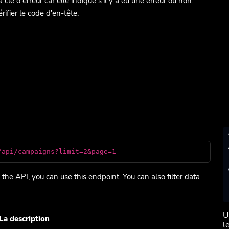
a clé d'erreur car elle indique s'il y a eu une erreur ou non.
fier le code d'en-tête.
s
/api/campaigns?limit=2&page=1
the API, you can use this endpoint. You can also filter data
U
La description
l