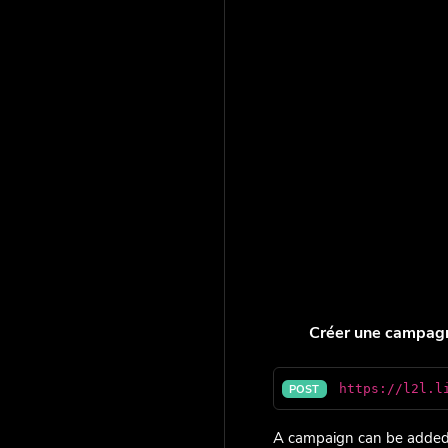
Créer une campag
https://l2l.l
POST
A campaign can be added 