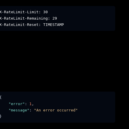
X-RateLimit-Limit: 30
X-RateLimit-Remaining: 29
X-RateLimit-Reset: TIMESTAMP
{
"error"
:
1
,
"message"
:
"An error occurred"
}