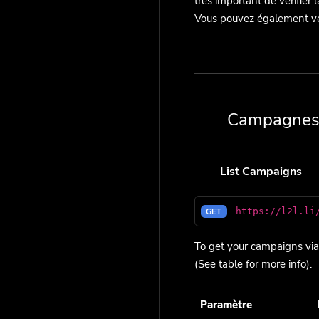
très important de vérifier l
Vous pouvez également véri
Campagne
List Campaigns
https://l2l.li
GET
To get your campaigns via 
(See table for more info).
Paramètre