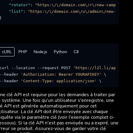
"rotator"
:
"https:\/\/domain.com\/r\/new-campaign"
,
"list"
:
"https:\/\/domain.com\/u\/admin\/new-campaig
}
cURL
PHP
Node.js
Python
C#
curl --location --request POST 
'https://l2l.li/api/campa
--header 
'Authorization: Bearer YOURAPIKEY'
 \

--header 
'Content-Type: application/json'
ne clé API est requise pour les demandes à traiter par
e système. Une fois qu'un utilisateur s'enregistre, une
lé API est générée automatiquement pour cet
tilisateur. La clé API doit être envoyée avec chaque
equête via le paramètre clé (voir l'exemple complet ci-
essous). Si la clé API n'est pas envoyée ou a expiré, une
rreur se produit. Assurez-vous de garder votre clé