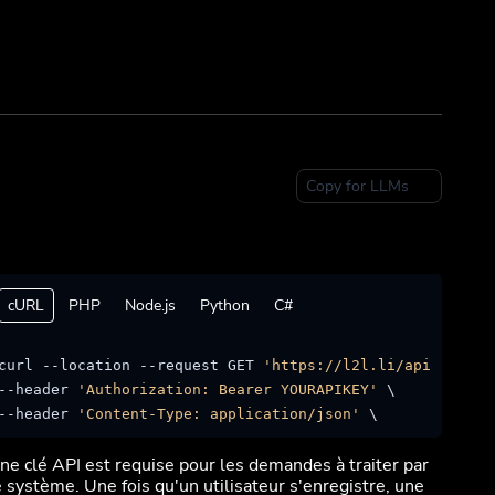
Copy for LLMs
cURL
PHP
Node.js
Python
C#
curl --location --request GET 
'https://l2l.li/api/campai
--header 
'Authorization: Bearer YOURAPIKEY'
 \

--header 
'Content-Type: application/json'
ne clé API est requise pour les demandes à traiter par
e système. Une fois qu'un utilisateur s'enregistre, une