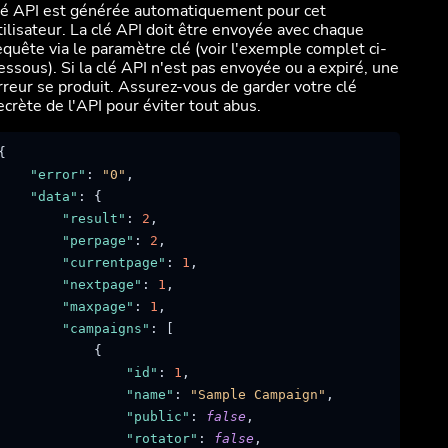
lé API est générée automatiquement pour cet
tilisateur. La clé API doit être envoyée avec chaque
equête via le paramètre clé (voir l'exemple complet ci-
essous). Si la clé API n'est pas envoyée ou a expiré, une
rreur se produit. Assurez-vous de garder votre clé
ecrète de l'API pour éviter tout abus.
{
"error"
:
"0"
,
"data"
:
{
"result"
:
2
,
"perpage"
:
2
,
"currentpage"
:
1
,
"nextpage"
:
1
,
"maxpage"
:
1
,
"campaigns"
:
[
{
"id"
:
1
,
"name"
:
"Sample Campaign"
,
"public"
:
false
,
"rotator"
:
false
,