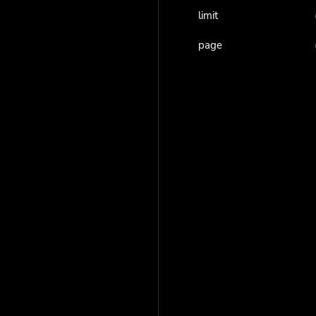
limit
page