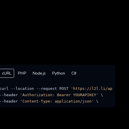
cURL
PHP
Node.js
Python
C#
curl --location --request POST 
'https://l2l.li/api/accou
--header 
'Authorization: Bearer YOURAPIKEY'
 \

--header 
'Content-Type: application/json'
 \ 