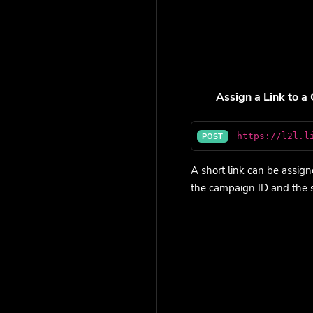
Assign a Link to 
https://l2l.l
POST
A short link can be assig
the campaign ID and the sh