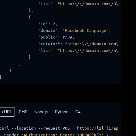
"list"
:
"https:\/\/domain.com\/u\/admin\
}
,
{
"id"
:
2
,
"domain"
:
"Facebook Campaign"
,
"public"
:
true
,
"rotator"
:
"https:\/\/domain.com\/r\/tes
"list"
:
"https:\/\/domain.com\/u\/admin\
}
]
}
}
cURL
PHP
Node.js
Python
C#
curl --location --request POST 
'https://l2l.li/api/campa
--header 
'Authorization: Bearer YOURAPIKEY'
 \
