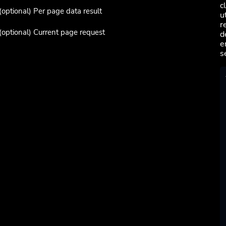
c
(optional) Per page data result
u
r
(optional) Current page request
d
e
s