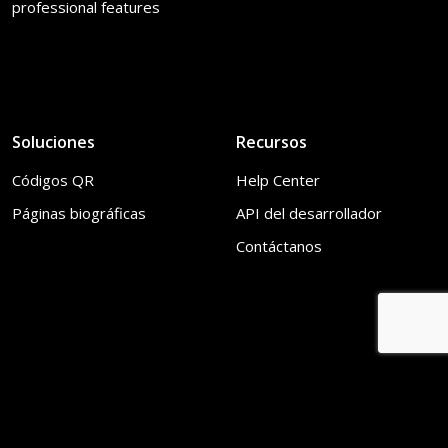
professional features
Soluciones
Recursos
Códigos QR
Help Center
Páginas biográficas
API del desarrollador
Contáctanos
© 2026
LinkTool
. Reservados todos los derechos
Reporte
ES