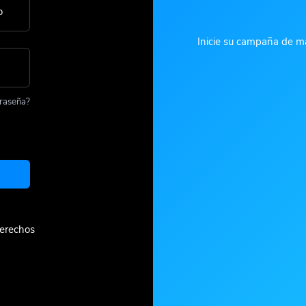
o
Inicie su campaña de ma
traseña?
derechos